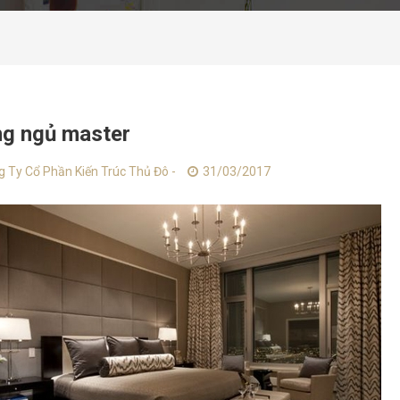
g ngủ master
 Ty Cổ Phần Kiến Trúc Thủ Đô -
31/03/2017