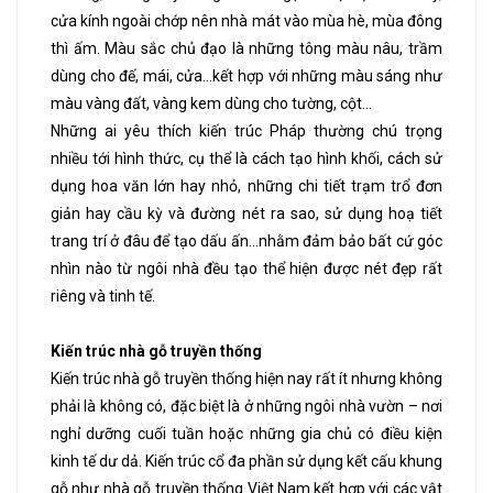
cửa kính ngoài chớp nên nhà mát vào mùa hè, mùa đông
thì ấm. Màu sắc chủ đạo là những tông màu nâu, trầm
dùng cho đế, mái, cửa…kết hợp với những màu sáng như
màu vàng đất, vàng kem dùng cho tường, cột…
Những ai yêu thích kiến trúc Pháp thường chú trọng
nhiều tới hình thức, cụ thể là cách tạo hình khối, cách sử
dụng hoa văn lớn hay nhỏ, những chi tiết trạm trổ đơn
giản hay cầu kỳ và đường nét ra sao, sử dụng hoạ tiết
trang trí ở đâu để tạo dấu ấn…nhằm đảm bảo bất cứ góc
nhìn nào từ ngôi nhà đều tạo thể hiện được nét đẹp rất
riêng và tinh tế.
Kiến trúc nhà gỗ truyền thống
Kiến trúc nhà gỗ truyền thống hiện nay rất ít nhưng không
phải là không có, đặc biệt là ở những ngôi nhà vườn – nơi
nghỉ dưỡng cuối tuần hoặc những gia chủ có điều kiện
kinh tế dư dả. Kiến trúc cổ đa phần sử dụng kết cấu khung
gỗ như nhà gỗ truyền thống Việt Nam kết hợp với các vật