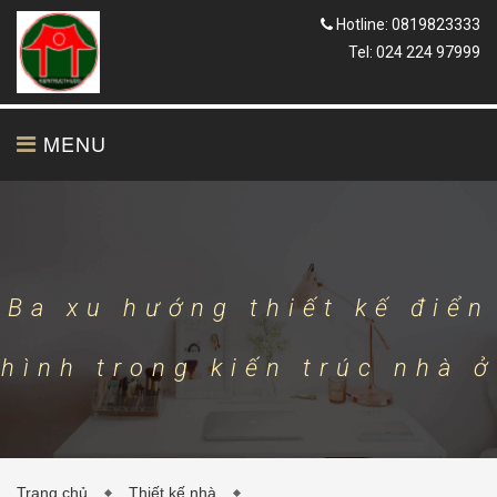
Hotline: 0819823333
Tel: 024 224 97999
MENU
TRANG CHỦ
GIỚI THIỆU
Ba xu hướng thiết kế điển
hình trong kiến trúc nhà ở
THIẾT KẾ
THI CÔNG
Trang chủ
Thiết kế nhà