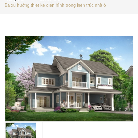
Ba xu hướng thiết kế điển hình trong kiến trúc nhà ở
BÁO GIÁ
TUYỂN DỤNG
LIÊN HỆ