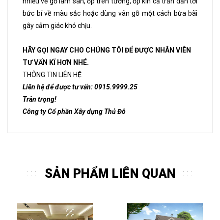
nhiều về gỗ làm sàn, ốp trên tường, ốp kín cả trần dẫn tới
bức bí về màu sắc hoặc dùng vân gỗ một cách bừa bãi
gây cảm giác khó chịu.
HÃY GỌI NGAY CHO CHÚNG TÔI ĐỂ ĐƯỢC NHÂN VIÊN
TƯ VẤN KĨ HƠN NHÉ.
THÔNG TIN LIÊN HỆ
Liên hệ để được tư vấn: 0915.9999.25
Trân trọng!
Công ty Cổ phần Xây dựng Thủ Đô
SẢN PHẨM LIÊN QUAN