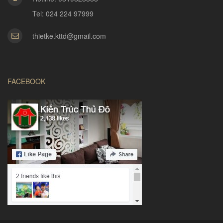
Tel: 024 224 97999
thietke.kttd@gmail.com
FACEBOOK