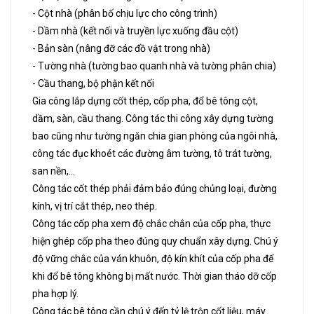
- Cột nhà (phân bố chịu lực cho công trình)
- Dầm nhà (kết nối và truyền lực xuống đầu cột)
- Bản sàn (nâng đỡ các đồ vật trong nhà)
- Tường nhà (tường bao quanh nhà và tường phân chia)
- Cầu thang, bộ phận kết nối
Gia công lắp dựng cốt thép, cốp pha, đổ bê tông cột,
dầm, sàn, cầu thang. Công tác thi công xây dựng tường
bao cũng như tường ngăn chia gian phòng của ngôi nhà,
công tác đục khoét các đường âm tường, tô trát tường,
san nền,...
Công tác cốt thép phải đảm bảo đúng chủng loại, đường
kính, vị trí cắt thép, neo thép.
Công tác cốp pha xem độ chắc chắn của cốp pha, thực
hiện ghép cốp pha theo đúng quy chuẩn xây dựng. Chú ý
độ vững chắc của ván khuôn, độ kín khít của cốp pha để
khi đổ bê tông không bị mất nước. Thời gian tháo dỡ cốp
pha hợp lý.
Công tác bê tông cần chú ý đến tỷ lệ trộn cốt liệu, máy