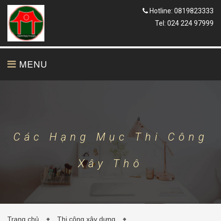
Hotline: 0819823333
Tel: 024 224 97999
MENU
TRANG CHỦ
GIỚI THIỆU
Các Hạng Mục Thi Công
Xây Thô
THIẾT KẾ
THI CÔNG
Trang chủ
Thi công xây dựng