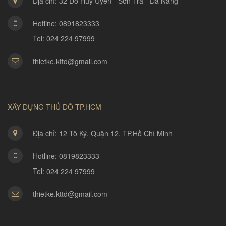
Địa chỉ: 32 Đỗ Huy Uyển - Sơn Trà - Đà Nẵng
Hotline: 0891823333
Tel: 024 224 97999
thietke.kttd@gmail.com
XÂY DỰNG THỦ ĐÔ TP.HCM
Địa chỉ: 12 Tô Ký, Quận 12, TP.Hồ Chí Minh
Hotline: 0819823333
Tel: 024 224 97999
thietke.kttd@gmail.com