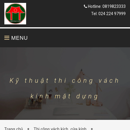
Hotline: 0819823333
Tel: 024 224 97999
MENU
TRANG CHỦ
GIỚI THIỆU
Kỹ thuật thi công vách
kính mặt dựng
THIẾT KẾ
THI CÔNG
Trang chủ
Thi công vách kích, cửa kính