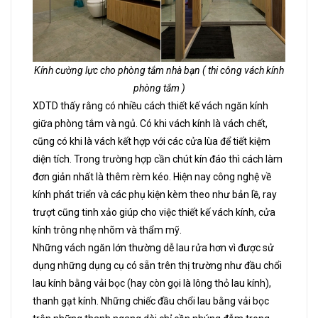
Kính cường lực cho phòng tắm nhà bạn ( thi công vách kính
phòng tắm )
XDTD thấy rằng có nhiều cách thiết kế vách ngăn kính
giữa phòng tắm và ngủ. Có khi vách kính là vách chết,
cũng có khi là vách kết hợp với các cửa lùa để tiết kiệm
diện tích. Trong trường hợp cần chút kín đáo thì cách làm
đơn giản nhất là thêm rèm kéo. Hiện nay công nghệ về
kính phát triển và các phụ kiện kèm theo như bản lề, ray
trượt cũng tinh xảo giúp cho việc thiết kế vách kính, cửa
kính trông nhẹ nhõm và thẩm mỹ.
Những vách ngăn lớn thường dễ lau rửa hơn vì được sử
dụng những dụng cụ có sẵn trên thị trường như đầu chổi
lau kính bằng vải bọc (hay còn gọi là lông thỏ lau kính),
thanh gạt kính. Những chiếc đầu chổi lau bằng vải bọc