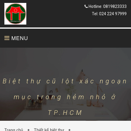
Hotline: 0819823333
Tel: 024 224 97999
MENU
TRANG CHỦ
GIỚI THIỆU
Biệt thự cũ lột xác ngoạn
mục trong hẻm nhỏ ở
THIẾT KẾ
THI CÔNG
TP.HCM
Trang chủ
Thiết kế biệt thự