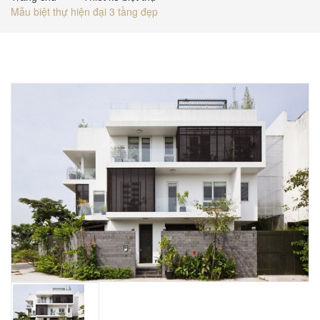
Mẫu biệt thự hiện đại 3 tầng đẹp
BÁO GIÁ
TUYỂN DỤNG
LIÊN HỆ