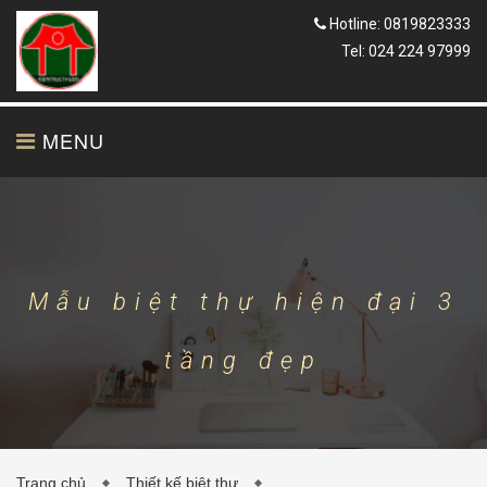
Hotline: 0819823333
Tel: 024 224 97999
MENU
TRANG CHỦ
GIỚI THIỆU
Mẫu biệt thự hiện đại 3
tầng đẹp
THIẾT KẾ
THI CÔNG
Trang chủ
Thiết kế biệt thự