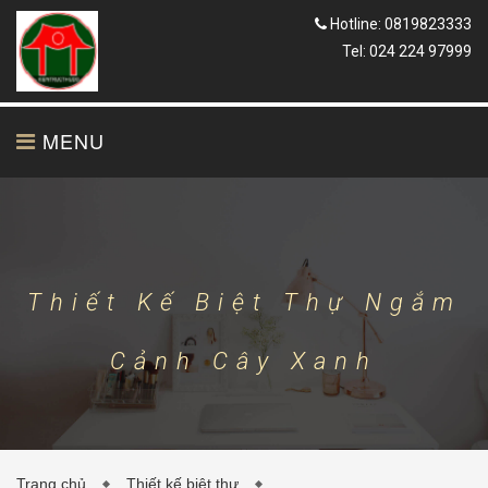
Hotline: 0819823333
Tel: 024 224 97999
MENU
TRANG CHỦ
GIỚI THIỆU
Thiết Kế Biệt Thự Ngắm
Cảnh Cây Xanh
THIẾT KẾ
THI CÔNG
Trang chủ
Thiết kế biệt thự