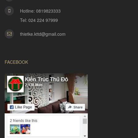
Hotline: 0819823333
Tel: 024 224 97999
thietke.kttd@gmail.com
FACEBOOK